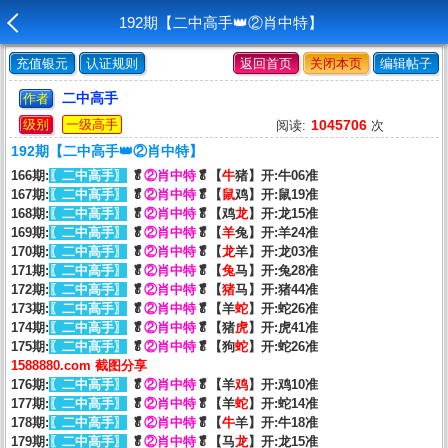
192期【二中高手👑②肖中特】
充值银元
认证规则
返回首页
关闭本页
编辑帖子
二中高手
作者
级别
一级高手
1045706
阅读:
次
192期【二中高手👑②肖中特】
166期:
〖二中高手〗
🥬
②肖中特
🥬【
牛
猪】开:牛06准
167期:
〖二中高手〗
🥬
②肖中特
🥬【
鼠
鸡】开:鼠19准
168期:
〖二中高手〗
🥬
②肖中特
🥬【鸡
龙
】开:龙15准
169期:
〖二中高手〗
🥬
②肖中特
🥬【
羊
兔】开:羊24准
170期:
〖二中高手〗
🥬
②肖中特
🥬【
龙
羊】开:龙03准
171期:
〖二中高手〗
🥬
②肖中特
🥬【
兔
马】开:兔28准
172期:
〖二中高手〗
🥬
②肖中特
🥬【
猪
马】开:猪44准
173期:
〖二中高手〗
🥬
②肖中特
🥬【羊
蛇
】开:蛇26准
174期:
〖二中高手〗
🥬
②肖中特
🥬【猪
虎
】开:虎41准
175期:
〖二中高手〗
🥬
②肖中特
🥬【狗
蛇
】开:蛇26准
1588880.com 截图分享
176期:
〖二中高手〗
🥬
②肖中特
🥬【羊
鸡
】开:鸡10准
177期:
〖二中高手〗
🥬
②肖中特
🥬【羊
蛇
】开:蛇14准
178期:
〖二中高手〗
🥬
②肖中特
🥬【
牛
羊】开:牛18准
179期:
〖二中高手〗
🥬
②肖中特
🥬【马
龙
】开:龙15准