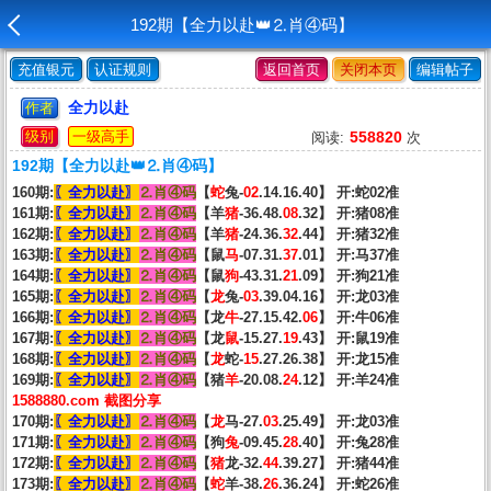
192期【全力以赴👑⒉肖④码】
充值银元
认证规则
返回首页
关闭本页
编辑帖子
全力以赴
作者
级别
一级高手
558820
阅读:
次
192期【全力以赴👑⒉肖④码】
160期:
〖全力以赴〗
⒉肖④码
【
蛇
兔-
02
.14.16.40】 开:蛇02准
161期:
〖全力以赴〗
⒉肖④码
【羊
猪
-36.48.
08
.32】 开:猪08准
162期:
〖全力以赴〗
⒉肖④码
【羊
猪
-24.36.
32
.44】 开:猪32准
163期:
〖全力以赴〗
⒉肖④码
【鼠
马
-07.31.
37
.01】 开:马37准
164期:
〖全力以赴〗
⒉肖④码
【鼠
狗
-43.31.
21
.09】 开:狗21准
165期:
〖全力以赴〗
⒉肖④码
【
龙
兔-
03
.39.04.16】 开:龙03准
166期:
〖全力以赴〗
⒉肖④码
【龙
牛
-27.15.42.
06
】 开:牛06准
167期:
〖全力以赴〗
⒉肖④码
【龙
鼠
-15.27.
19
.43】 开:鼠19准
168期:
〖全力以赴〗
⒉肖④码
【
龙
蛇-
15
.27.26.38】 开:龙15准
169期:
〖全力以赴〗
⒉肖④码
【猪
羊
-20.08.
24
.12】 开:羊24准
1588880.com 截图分享
170期:
〖全力以赴〗
⒉肖④码
【
龙
马-27.
03
.25.49】 开:龙03准
171期:
〖全力以赴〗
⒉肖④码
【狗
兔
-09.45.
28
.40】 开:兔28准
172期:
〖全力以赴〗
⒉肖④码
【
猪
龙-32.
44
.39.27】 开:猪44准
173期:
〖全力以赴〗
⒉肖④码
【
蛇
羊-38.
26
.36.24】 开:蛇26准