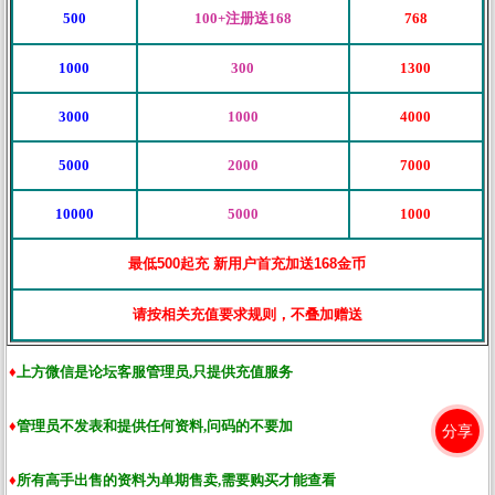
500
100+注册送168
768
1000
300
1300
3000
1000
4000
5000
2000
7000
10000
5000
1000
最低500起充 新用户首充加送168金币
请按相关充值要求规则，不叠加赠送
♦
上方微信是论坛客服管理员,只提供充值服务
♦
管理员不发表和提供任何资料,问码的不要加
分享
♦
所有高手出售的资料为单期售卖,需要购买才能查看