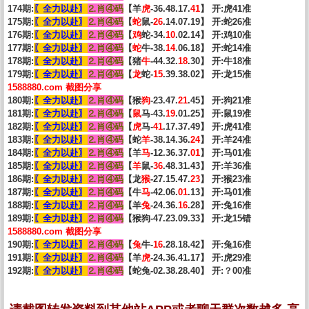
174期:
〖全力以赴〗
⒉肖④码
【羊
虎
-36.48.17.
41
】 开:虎41准
175期:
〖全力以赴〗
⒉肖④码
【
蛇
鼠-
26
.14.07.19】 开:蛇26准
176期:
〖全力以赴〗
⒉肖④码
【
鸡
蛇-34.
10
.02.14】 开:鸡10准
177期:
〖全力以赴〗
⒉肖④码
【
蛇
牛-38.
14
.06.18】 开:蛇14准
178期:
〖全力以赴〗
⒉肖④码
【猪
牛
-44.32.
18
.30】 开:牛18准
179期:
〖全力以赴〗
⒉肖④码
【
龙
蛇-
15
.39.38.02】 开:龙15准
1588880.com 截图分享
180期:
〖全力以赴〗
⒉肖④码
【猴
狗
-23.47.
21
.45】 开:狗21准
181期:
〖全力以赴〗
⒉肖④码
【
鼠
马-43.
19
.01.25】 开:鼠19准
182期:
〖全力以赴〗
⒉肖④码
【
虎
马-
41
.17.37.49】 开:虎41准
183期:
〖全力以赴〗
⒉肖④码
【蛇
羊
-38.14.36.
24
】 开:羊24准
184期:
〖全力以赴〗
⒉肖④码
【羊
马
-12.36.37.
01
】 开:马01准
185期:
〖全力以赴〗
⒉肖④码
【
羊
鼠-
36
.48.31.43】 开:羊36准
186期:
〖全力以赴〗
⒉肖④码
【龙
猴
-27.15.47.
23
】 开:猴23准
187期:
〖全力以赴〗
⒉肖④码
【牛
马
-42.06.
01
.13】 开:马01准
188期:
〖全力以赴〗
⒉肖④码
【羊
兔
-24.36.
16
.28】 开:兔16准
189期:
〖全力以赴〗
⒉肖④码
【猴狗-47.23.09.33】 开:龙15错
1588880.com 截图分享
190期:
〖全力以赴〗
⒉肖④码
【
兔
牛-
16
.28.18.42】 开:兔16准
191期:
〖全力以赴〗
⒉肖④码
【羊
虎
-24.36.41.17】 开:虎29准
192期:
〖全力以赴〗
⒉肖④码
【蛇兔-02.38.28.40】 开:？00准