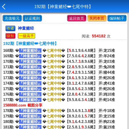
192期【神童赌经👑七尾中特】
充值银元
认证规则
返回首页
关闭本页
编辑帖子
神童赌经
作者
级别
一级高手
554182
阅读:
次
192期【神童赌经👑七尾中特】
168期: 💎
『神童赌经』
💎
七尾中特
💎【
5
.0.1.9.6.4.8尾】 开:龙15准
169期: 💎
『神童赌经』
💎
七尾中特
💎【7.5.0.6.
4
.2.8尾】 开:羊24准
170期: 💎
『神童赌经』
💎
七尾中特
💎【4.5.7.
3
.8.9.6尾】 开:龙03准
171期: 💎
『神童赌经』
💎
七尾中特
💎【2.
8
.5.9.3.4.0尾】 开:兔28准
172期: 💎
『神童赌经』
💎
七尾中特
💎【7.
4
.2.9.3.1.5尾】 开:猪44准
173期: 💎
『神童赌经』
💎
七尾中特
💎【8.
6
.1.9.3.2.0尾】 开:蛇26准
174期: 💎
『神童赌经』
💎
七尾中特
💎【0.
1
.2.4.7.8.6尾】 开:虎41准
175期: 💎
『神童赌经』
💎
七尾中特
💎【0.8.5.
6
.2.3.9尾】 开:蛇26准
176期: 💎
『神童赌经』
💎
七尾中特
💎【2.8.
0
.4.7.6.3尾】 开:鸡10准
177期: 💎
『神童赌经』
💎
七尾中特
💎【9.5.8.6.3.
4
.1尾】 开:蛇14准
1588880.com 截图分享
178期: 💎
『神童赌经』
💎
七尾中特
💎【0.5.6.9.1.3.
8
尾】 开:牛18准
179期: 💎
『神童赌经』
💎
七尾中特
💎【8.9.2.0.1.
5
.7尾】 开:龙15准
180期: 💎
『神童赌经』
💎
七尾中特
💎【9.
1
.6.4.2.3.8尾】 开:狗21准
181期: 💎
『神童赌经』
💎
七尾中特
💎【2.5.8.1.
9
.3.6尾】 开:鼠19准