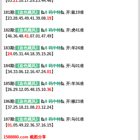
【03.
21
.10.17.29.23.44.46】
181期:
《血色飓风》
🙋
8 码中特
🙋 开:鼠19准
【23.28.45.49.41.39.08.
19
】
182期:
《血色飓风》
🙋
8 码中特
🙋 开:虎41准
【46.36.48.
41
.07.01.47.49】
183期:
《血色飓风》
🙋
8 码中特
🙋 开:羊24准
【
24
.05.31.44.18.35.15.26】
184期:
《血色飓风》
🙋
8 码中特
🙋 开:马01准
【34.33.06.12.16.47.24.
01
】
185期:
《血色飓风》
🙋
8 码中特
🙋 开:羊36准
【26.29.12.05.48.15.10.
36
】
186期:
《血色飓风》
🙋
8 码中特
🙋 开:猴23准
【37.25.18.21.08.
23
.12.24】
187期:
《血色飓风》
🙋
8 码中特
🙋 开:马01准
【
01
.05.49.22.36.37.16.15】
1588880.com 截图分享