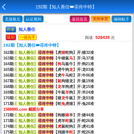
192期【知人善任👑④肖中特】
充值银元
认证规则
返回首页
关闭本页
编辑帖子
知人善任
作者
级别
一级高手
528439
阅读:
次
192期【知人善任👑④肖中特】
162期:
〖知人善任〗
④肖中特
【虎
猪
蛇狗】开:猪32准
163期:
〖知人善任〗
④肖中特
【牛猪鼠
马
】开:马37准
164期:
〖知人善任〗
④肖中特
【
狗
马鼠牛】开:狗21准
165期:
〖知人善任〗
④肖中特
【虎牛狗
龙
】开:龙03准
166期:
〖知人善任〗
④肖中特
【虎
牛
马蛇】开:牛06准
167期:
〖知人善任〗
④肖中特
【
鼠
狗猪龙】开:鼠19准
168期:
〖知人善任〗
④肖中特
【
龙
羊狗虎】开:龙15准
169期:
〖知人善任〗
④肖中特
【牛鼠
羊
狗】开:羊24准
170期:
〖知人善任〗
④肖中特
【猪
龙
牛鼠】开:龙03准
171期:
〖知人善任〗
④肖中特
【蛇
兔
虎猪】开:兔28准
1588880.com 截图分享
172期:
〖知人善任〗
④肖中特
【狗猴
猪
羊】开:猪44准
173期:
〖知人善任〗
④肖中特
【虎羊
蛇
鼠】开:蛇26准
174期:
〖知人善任〗
④肖中特
【
虎
鼠蛇狗】开:虎41准
175期:
〖知人善任〗
④肖中特
【鸡猪羊
蛇
】开:蛇26准