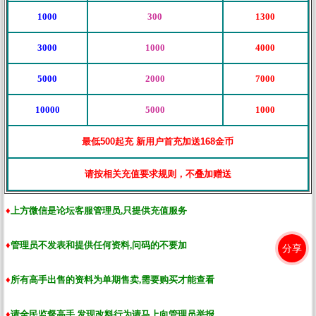
1000
300
1300
3000
1000
4000
5000
2000
7000
10000
5000
1000
最低500起充 新用户首充加送168金币
请按相关充值要求规则，不叠加赠送
♦
上方微信是论坛客服管理员,只提供充值服务
♦
管理员不发表和提供任何资料,问码的不要加
分享
♦
所有高手出售的资料为单期售卖,需要购买才能查看
♦
请全民监督高手,发现改料行为请马上向管理员举报