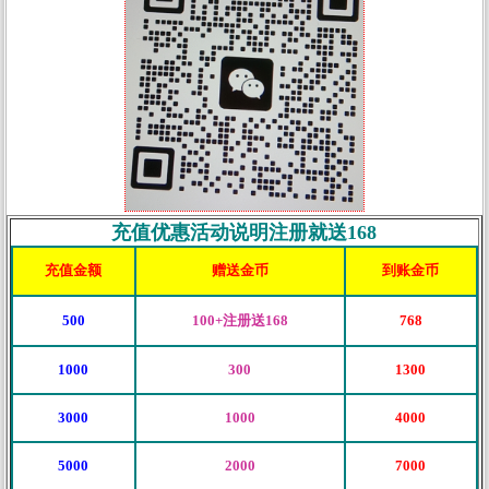
充值优惠活动说明注册就送168
充值金额
赠送金币
到账金币
500
100+注册送168
768
1000
300
1300
3000
1000
4000
5000
2000
7000