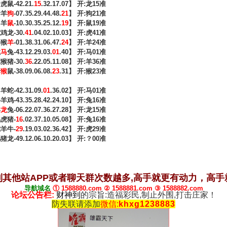
虎鼠-42.21.
15
.32.17.07】 开:龙15准
猪羊
狗
-07.35.29.44.48.
21
】 开:狗21准
马羊
鼠
-10.30.35.25.12.
19
】 开:鼠19准
鸡龙-30.
41
.04.02.10.03】 开:虎41准
牛猴
羊
-01.38.31.06.47.
24
】 开:羊24准
龙
马
兔-43.12.29.03.
01
.40】 开:马01准
猴猪-30.
36
.22.05.11.08】 开:羊36准
猪
猴
鼠-38.09.06.08.
23
.31】 开:猴23准
马
羊蛇-42.31.09.
01
.36.02】 开:马01准
羊鸡-43.35.28.42.24.10】 开:兔16准
羊
龙
兔-06.22.07.36.27.28】 开:龙15准
虎猪-
16
.02.37.10.05.08】 开:兔16准
羊牛-
29
.19.03.02.36.42】 开:虎29准
49.12.06.10.20.03】 开:？00准
其他站APP或者聊天群次数越多,高手就更有动力，高
导航域名
① 1588880.com ② 1588881.com ③ 1588882.com
论坛公告栏:
财神到
的宗旨:造福彩民,制止外围,打击庄家！
防失联请添加
微信:
khxg1238883