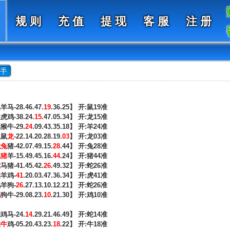
规 则
充 值
提 现
客 服
注 册
手
鼠
羊马-28.46.47.
19
.36.25】 开:鼠19准
虎鸡-38.24.
15
.47.05.34】 开:龙15准
猴牛-29.
24
.09.43.35.18】 开:羊24准
兔鼠
龙
-22.14.20.28.19.
03
】 开:龙03准
龙
兔
猪-42.07.49.15.
28
.44】 开:兔28准
兔
猪
羊-15.49.45.16.
44
.24】 开:猪44准
蛇
马猪-41.45.42.
26
.49.32】 开:蛇26准
羊鸡-
41
.20.03.47.36.34】 开:虎41准
羊狗-
26
.27.13.10.12.21】 开:蛇26准
鸡
狗牛-29.08.23.
10
.21.30】 开:鸡10准
鸡马-24.
14
.29.21.46.49】 开:蛇14准
猴
牛
鸡-05.20.43.23.
18
.22】 开:牛18准