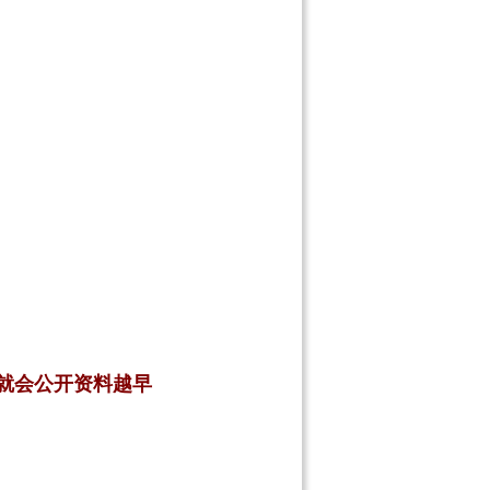
手就会公开资料越早