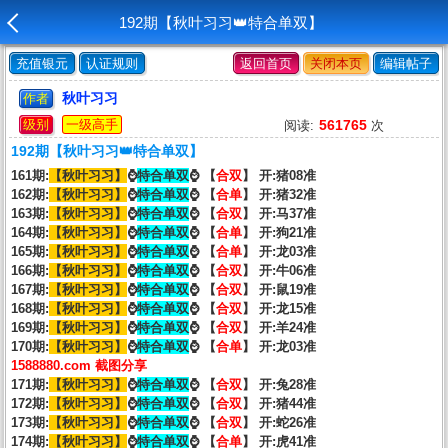
192期【秋叶习习👑特合单双】
充值银元
认证规则
返回首页
关闭本页
编辑帖子
秋叶习习
作者
级别
一级高手
561765
阅读:
次
192期【秋叶习习👑特合单双】
161期:
【秋叶习习】
⌚
特合单双
⌚ 【
合双
】 开:猪08准
162期:
【秋叶习习】
⌚
特合单双
⌚ 【
合单
】 开:猪32准
163期:
【秋叶习习】
⌚
特合单双
⌚ 【
合双
】 开:马37准
164期:
【秋叶习习】
⌚
特合单双
⌚ 【
合单
】 开:狗21准
165期:
【秋叶习习】
⌚
特合单双
⌚ 【
合单
】 开:龙03准
166期:
【秋叶习习】
⌚
特合单双
⌚ 【
合双
】 开:牛06准
167期:
【秋叶习习】
⌚
特合单双
⌚ 【
合双
】 开:鼠19准
168期:
【秋叶习习】
⌚
特合单双
⌚ 【
合双
】 开:龙15准
169期:
【秋叶习习】
⌚
特合单双
⌚ 【
合双
】 开:羊24准
170期:
【秋叶习习】
⌚
特合单双
⌚ 【
合单
】 开:龙03准
1588880.com 截图分享
171期:
【秋叶习习】
⌚
特合单双
⌚ 【
合双
】 开:兔28准
172期:
【秋叶习习】
⌚
特合单双
⌚ 【
合双
】 开:猪44准
173期:
【秋叶习习】
⌚
特合单双
⌚ 【
合双
】 开:蛇26准
174期:
【秋叶习习】
⌚
特合单双
⌚ 【
合单
】 开:虎41准