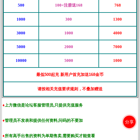
500
100+注册送168
768
1000
300
1300
3000
1000
4000
5000
2000
7000
10000
5000
1000
最低500起充 新用户首充加送168金币
请按相关充值要求规则，不叠加赠送
♦
上方微信是论坛客服管理员,只提供充值服务
♦
管理员不发表和提供任何资料,问码的不要加
分享
♦
所有高手出售的资料为单期售卖,需要购买才能查看