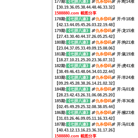
177期:
《七拼八凑》
🍖
仇杀⑩码
🍖 开:蛇14准
【30.19.36.05.38.44.48.46.33.32】
1588880.com 截图分享
178期:
《七拼八凑》
🍖
仇杀⑩码
🍖 开:牛18准
【42.13.44.05.45.26.03.22.19.48】
179期:
《七拼八凑》
🍖
仇杀⑩码
🍖 开:龙15准
【27.43.30.40.44.37.26.05.25.42】
180期:
《七拼八凑》
🍖
仇杀⑩码
🍖 开:狗21准
【23.04.37.05.33.49.09.15.08.06】
181期:
《七拼八凑》
🍖
仇杀⑩码
🍖 开:鼠19准
【18.27.10.21.25.20.23.36.07.31】
182期:
《七拼八凑》
🍖
仇杀⑩码
🍖 开:虎41准
【38.49.46.43.48.04.34.03.22.44】
183期:
《七拼八凑》
🍖
仇杀⑩码
🍖 开:羊24准
【09.29.45.28.38.26.14.21.02.32】
184期:
《七拼八凑》
🍖
仇杀⑩码
🍖 开:马01准
【28.23.42.43.26.31.06.08.25.20】
185期:
《七拼八凑》
🍖
仇杀⑩码
🍖 开:羊36准
【02.45.49.29.25.32.08.38.05.44】
186期:
《七拼八凑》
🍖
仇杀⑩码
🍖 开:猴23准
【31.03.26.46.09.05.11.16.33.42】
187期:
《七拼八凑》
🍖
仇杀⑩码
🍖 开:马01准
【40.43.12.13.16.23.36.31.17.26】
1588880.com 截图分享