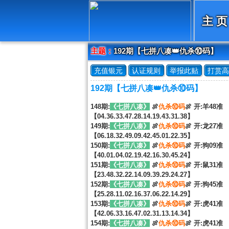
主 页
主题：
192期【七拼八凑👑仇杀⑩码】
充值银元
认证规则
举报此贴
打赏高
192期【七拼八凑👑仇杀⑩码】
148期:
《七拼八凑》
🍖
仇杀⑩码
🍖 开:羊48准
【04.36.33.47.28.14.19.43.31.38】
149期:
《七拼八凑》
🍖
仇杀⑩码
🍖 开:龙27准
【06.18.32.49.09.42.45.01.22.35】
150期:
《七拼八凑》
🍖
仇杀⑩码
🍖 开:狗09准
【40.01.04.02.19.42.16.30.45.24】
151期:
《七拼八凑》
🍖
仇杀⑩码
🍖 开:鼠31准
【23.48.32.22.14.09.39.29.24.27】
152期:
《七拼八凑》
🍖
仇杀⑩码
🍖 开:狗45准
【25.28.11.02.16.37.06.22.14.29】
153期:
《七拼八凑》
🍖
仇杀⑩码
🍖 开:虎41准
【42.06.33.16.47.02.31.13.14.34】
154期:
《七拼八凑》
🍖
仇杀⑩码
🍖 开:虎41准