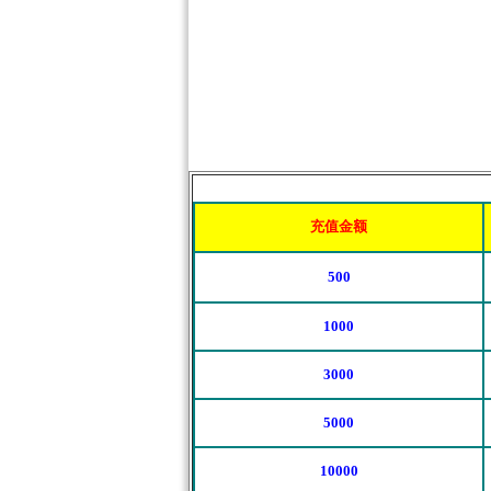
充值金额
500
1000
3000
5000
10000