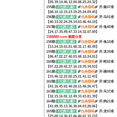
【05.39.14.46.12.04.08.25.24.32】
155期:
《七拼八凑》
🍖
仇杀⑩码
🍖 开:鼠07准
【08.10.12.15.23.19.25.24.09.45】
156期:
《七拼八凑》
🍖
仇杀⑩码
🍖 开:马01准
【40.33.22.24.29.14.03.46.44.19】
157期:
《七拼八凑》
🍖
仇杀⑩码
🍖 开:兔40准
【24.17.35.49.47.33.14.32.07.09】
1588880.com 截图分享
158期:
《七拼八凑》
🍖
仇杀⑩码
🍖 开:兔16准
【13.24.19.03.01.48.32.17.40.49】
159期:
《七拼八凑》
🍖
仇杀⑩码
🍖 开:龙39准
【06.47.22.27.40.03.48.10.24.01】
160期:
《七拼八凑》
🍖
仇杀⑩码
🍖 开:蛇02准
【07.22.28.42.27.16.19.35.34.03】
161期:
《七拼八凑》
🍖
仇杀⑩码
🍖 开:猪08准
【33.46.12.22.02.25.21.41.11.43】
162期:
《七拼八凑》
🍖
仇杀⑩码
🍖 开:猪32准
【41.16.45.02.40.28.15.46.26.47】
163期:
《七拼八凑》
🍖
仇杀⑩码
🍖 开:马37准
【32.15.16.02.12.49.33.43.01.39】
164期:
《七拼八凑》
🍖
仇杀⑩码
🍖 开:狗21准
【41.09.35.13.36.38.04.03.28.06】
165期:
《七拼八凑》
🍖
仇杀⑩码
🍖 开:龙03准
【25.09.14.30.47.06.46.07.33.23】